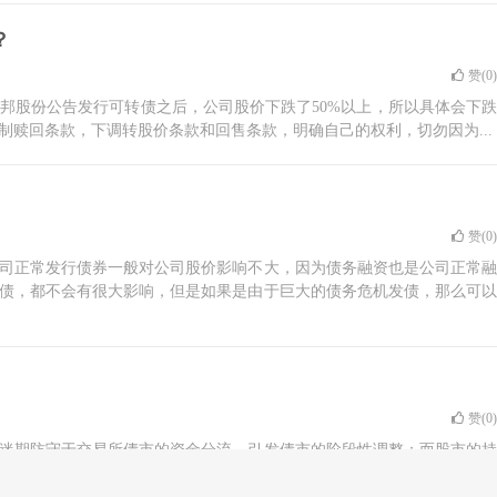
？
赞(
0
)
拓邦股份公告发行可转债之后，公司股价下跌了50%以上，所以具体会下跌
赎回条款，下调转股价条款和回售条款，明确自己的权利，切勿因为...
赞(
0
)
司正常发行债券一般对公司股价影响不大，因为债务融资也是公司正常融
债，都不会有很大影响，但是如果是由于巨大的债务危机发债，那么可以
赞(
0
)
迷期防守于交易所债市的资金分流，引发债市的阶段性调整；而股市的持
长期来看，国债的收益率的本质是一种无风险利率，而股市要求的投资回报