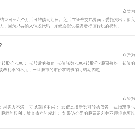
赞(
0
)
结束日至六个月后可转债到期日。之后在证券交易界面，委托卖出，输入
入，因为只要输入转股代码，系统会默认投资者行使转股的权利。
？
赞(
0
)
价×100；||转股后的价值=转债张数×100÷转股价×股票价格，转债的
补债券利率的不足，一旦股市的市价在转券的可转期内超...
赞(
0
)
果实力不济，可以选择不买；||发债是指新发可转换债券，在指定期限
股权的权利，放弃债券的权利；||如果该公司的股票盈利并不理想也可以