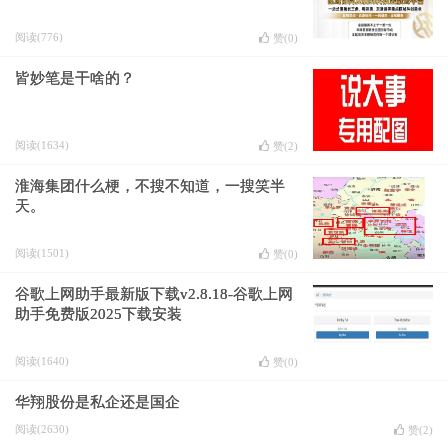
阅读(776)
赞(
0
)
皆妙笔是干啥的？
阅读(1634)
赞(
2
)
淮海集团什么梗，不搜不知道，一搜笑半
天。
阅读(1501)
赞(
0
)
谷歌上网助手最新版下载v2.8.18-谷歌上网
助手免费版2025下载安装
阅读(1640)
赞(
0
)
华翔股份是私企还是国企
阅读(2630)
赞(
2
)