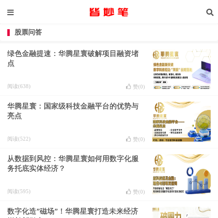
股票问答
绿色金融提速：华腾星寰破解项目融资堵
点
阅读(638)
赞(
0
)
华腾星寰：国家级科技金融平台的优势与
亮点
阅读(522)
赞(
0
)
从数据到风控：华腾星寰如何用数字化服
务托底实体经济？
阅读(595)
赞(
0
)
数字化造”磁场”！华腾星寰打造未来经济