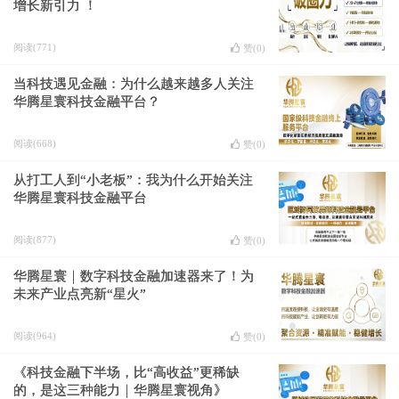
增长新引力 ！
阅读(771)
赞(
0
)
当科技遇见金融：为什么越来越多人关注
华腾星寰科技金融平台？
阅读(668)
赞(
0
)
从打工人到“小老板”：我为什么开始关注
华腾星寰科技金融平台
阅读(877)
赞(
0
)
华腾星寰｜数字科技金融加速器来了！为
未来产业点亮新“星火”
阅读(964)
赞(
0
)
《科技金融下半场，比“高收益”更稀缺
的，是这三种能力｜华腾星寰视角》