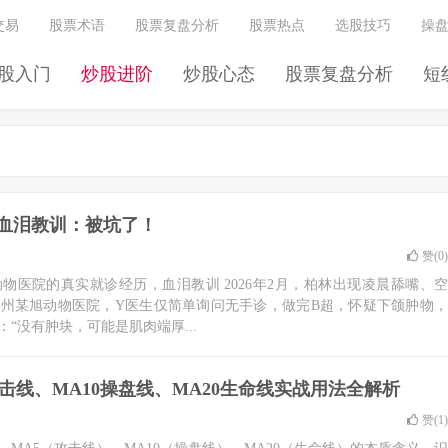
交易
股票术语
股票复盘分析
股票热点
选股技巧
操
股入门
炒股进阶
炒股心态
股票复盘分析
短
历血泪教训：被坑了！
赞(
0
)
物医院的真实就诊经历，血泪教训 2026年2月，柏林出现凌晨舔嘴、空
州某旭动物医院，Y医生仅简单询问无手诊，做完B超，怀疑下颌肿物，
“没有肿块，可能是肌肉端厚...
击线、MA10操盘线、MA20生命线实战用法全解析
赞(
1
)