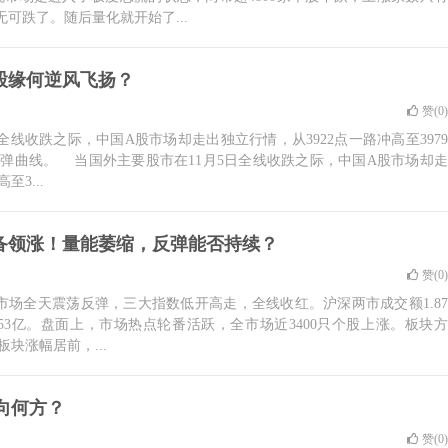
无可跌了。随后量化就开始了...
股缘何逆风飞扬？
赞(
0
)
线收跌之际，中国A股市场却走出独立行情，从3922点一路冲高至3979
弹曲线。 当国外主要股市在11月5日全线收跌之际，中国A股市场却走
至3...
备领涨！量能萎缩，反弹能否持续？
赞(
0
)
1.5，市场全天震荡反弹，三大指数低开高走，全线收红。沪深两市成交额1.87
53亿。盘面上，市场热点轮番活跃，全市场近3400只个股上涨。板块方
块涨幅居前，...
向何方？
赞(
0
)