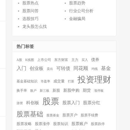
股票热点
股票趋势
股票问答
行业公司分析
选股技巧
金融骗局
龙头股怎么找
热门标签
债券
A股
K线图
上市公司
东方财富
主力
买入
同花顺
基金
入门
可转债
创业板
卖出
均线
投资理财
基金基础知识
成交量
市盈率
打新
新股申购
期货
新股
换手率
散户
新三板
涨停板
股票
科创板
股票入门
股票分红
游资
股票基础
股票开户
股票手续费
股票基金
股票涨停
股票知识
股票账户
股票攻略
股票跌停