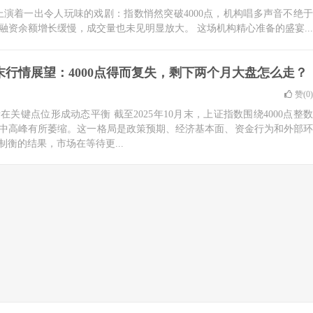
上演着一出令人玩味的戏剧：指数悄然突破4000点，机构唱多声音不绝于
资余额增长缓慢，成交量也未见明显放大。 这场机构精心准备的盛宴...
末行情展望：4000点得而复失，剩下两个月大盘怎么走？
赞(
0
)
关键点位形成动态平衡 截至2025年10月末，上证指数围绕4000点整数
中高峰有所萎缩。这一格局是政策预期、经济基本面、资金行为和外部环
衡的结果，市场在等待更...