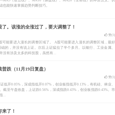
MA5（攻击线）、MA10（操盘线）、MA20（生命线）的本质含义、识
础也能快速掌握趋势判断技巧。
股了。该涨的全涨过了，要大调整了！
赞(
1
)
A股可能要进入漫长的调整区域了。 A股可能要进入漫长的调整区域，最好
基础的，并没有说上证。尔后上证猛拉了半个多月。以银行、工业金属、
没有涉及太多的科技股，虽然有...
普跌（11月19日复盘）
赞(
1
)
证低开0.05%，深成指低开0.07%，创业板指低开0.13%，有机硅、林业、
至午盘收盘，上证跌0.56%，深成指跌0.43%，创业板指跌0.43%。市
..
好来了！