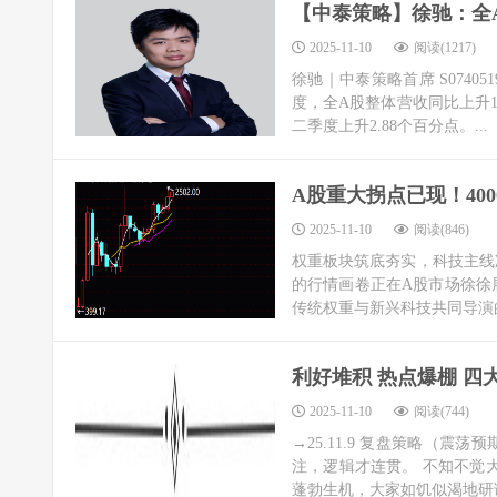
【中泰策略】徐驰：全A
2025-11-10
阅读(1217)
徐驰｜中泰策略首席 S07405
度，全A股整体营收同比上升1
二季度上升2.88个百分点。...
A股重大拐点已现！40
2025-11-10
阅读(846)
权重板块筑底夯实，科技主线
的行情画卷正在A股市场徐徐
传统权重与新兴科技共同导演的
利好堆积 热点爆棚 四
2025-11-10
阅读(744)
→25.11.9 复盘策略（震
注，逻辑才连贯。 不知不觉大
蓬勃生机，大家如饥似渴地研读