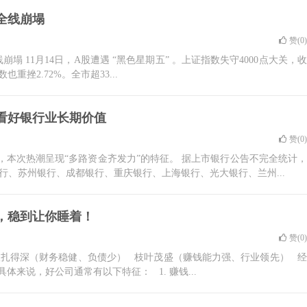
全线崩塌
赞(
0
)
塌 11月14日，A股遭遇 “黑色星期五” 。上证指数失守4000点大关，收
也重挫2.72%。全市超33...
”看好银行业长期价值
赞(
0
)
，本次热潮呈现“多路资金齐发力”的特征。 据上市银行公告不完全统计，
银行、苏州银行、成都银行、重庆银行、上海银行、光大银行、兰州...
，稳到让你睡着！
赞(
0
)
 根扎得深（财务稳健、负债少） 枝叶茂盛（赚钱能力强、行业领先） 经
来说，好公司通常有以下特征： 1. 赚钱...