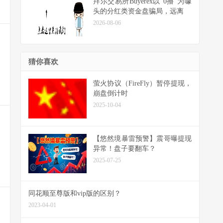
拜尔交易所Buyerex以“0撸”为噱
头的分红类资金盘骗局，远离
2026-08-06
猜你喜欢
萤火协议（FireFly）暂停提现，
崩盘倒计时
2025-10-04
【悠然境暴雷预警】震哥曝提现
异常！盘子要翻车？
2025-07-25
同花顺至尊版和vip版的区别？
2023-04-01