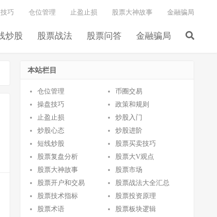
盘技巧
仓位管理
止盈止损
股票大神故事
金融骗局
线炒股
股票战法
股票问答
金融骗局
本站栏目
仓位管理
币圈交易
操盘技巧
政策和规则
止盈止损
炒股入门
炒股心态
炒股进阶
短线炒股
股票买卖技巧
股票复盘分析
股票大V观点
股票大神故事
股票市场
股票开户和交易
股票战法大全汇总
股票技术指标
股票投资原理
股票术语
股票板块逻辑