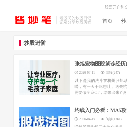
股票开户和
老股民的炒股日记
首页
炒
记录分享炒股历程
炒股进阶
​张旭宠物医院就诊经
2026-07-11
阅读(247)
以下是我的法斗在杭州张旭动
嚼，有一天干呕想吐，送去杭
需要做全麻CT，结果出来Y说：
均线入门必看：MA5攻
2026-04-15
阅读(1361)