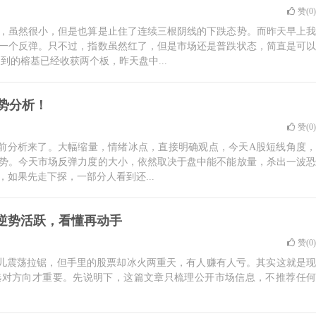
赞(
0
)
，虽然很小，但是也算是止住了连续三根阴线的下跌态势。而昨天早上我
一个反弹。只不过，指数虽然红了，但是市场还是普跌状态，简直是可以
到的榕基已经收获两个板，昨天盘中...
走势分析！
赞(
0
)
股盘前分析来了。大幅缩量，情绪冰点，直接明确观点，今天A股短线角度，
势。今天市场反弹力度的大小，依然取决于盘中能不能放量，杀出一波恐
如果先走下探，一部分人看到还...
逆势活跃，看懂再动手
赞(
0
)
那儿震荡拉锯，但手里的股票却冰火两重天，有人赚有人亏。其实这就是现
选对方向才重要。先说明下，这篇文章只梳理公开市场信息，不推荐任何