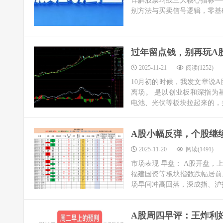
详解股票均线三大核心指标——
别方法与买卖信号逻辑，零基
过年留点钱，别再玩A
2025-11-21
阅读(1252)
10月初的时候，我发文章说
离场。 是以创业板和深指为
电池、光伏等板块拉起来的，并
A股小幅反弹，个股继续
2025-11-20
阅读(1491)
市场表现 早盘： A股开盘，上
福建国资等板块指数跌幅居前。截
场早间冲高回落，深成指、沪指.
A股周四早评：王炸利