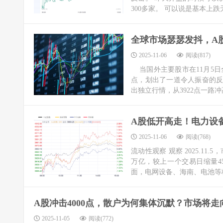
300多家。 可以说是基本上跌
全球市场瑟瑟发抖，A
2025-11-06
阅读(817)
当国外主要股市在11月5日全
点，划出了一道令人振奋的反
出独立行情，从3922点一路冲高
A股低开高走！电力设
2025-11-06
阅读(768)
流动性观察 观察 2025.1
万亿，较上一个交易日缩量4
面，电网设备、海南、电池等板
A股冲击4000点，散户为何集体沉默？市场将走
2025-11-05
阅读(772)