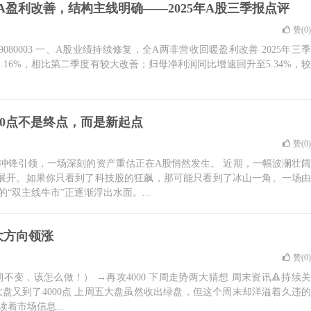
盈利改善，结构主线明确——2025年A股三季报点评
赞(
0
)
19080003 一、A股业绩持续修复，全A两非营收回暖盈利改善 2025年三季
.16%，相比第二季度有较大改善；归母净利润同比增速回升至5.34%，较
00点不是终点，而是新起点
赞(
0
)
冲锋引领，一场深刻的资产重估正在A股悄然发生。 近期，一幅波澜壮阔
展开。如果你只看到了科技股的狂飙，那可能只看到了冰山一角。一场由
“双主线牛市”正逐渐浮出水面。...
大方向领涨
赞(
0
)
荡预期不变，该怎么做！） →再攻4000 下周走势两大猜想 周末资讯🔺持续关
盘又到了4000点 上周五大盘虽然收出绿盘，但这个周末却洋溢着久违的
着市场信息...