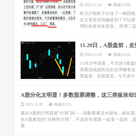
2025-11-20
阅读(1258)
昨天沪指终于出现了一根阳线
在文章里也明确提到了可以看
用红的发绿来形容。 而周二提
11.20日，A股盘前，
2025-11-20
阅读(1183)
11月20号清晨，今天的A
我看连续超跌后的反弹修复走
慌盘来。也就是说，今天盘中，
A股分化太明显！多数股票调整，这三类板块却
2025-11-20
阅读(1157)
最近A股的行情真挺“分裂”的——指数看着没大波动，就在
在A股典型的“结构性行情”，不是所有股票一起涨一起跌，
股...