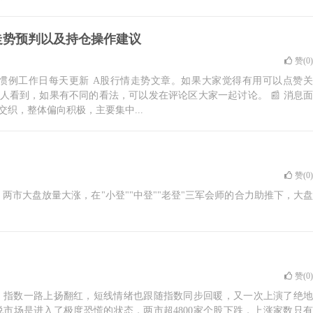
情走势预判以及持仓操作建议
赞(
0
)
们惯例工作日每天更新 A股行情走势文章。如果大家觉得有用可以点赞关
人看到，如果有不同的看法，可以发在评论区大家一起讨论。 📰 消息面
交织，整体偏向积极，主要集中...
赞(
0
)
两市大盘放量大涨，在"小登""中登""老登"三军会师的合力助推下，大盘
赞(
0
)
，指数一路上扬翻红，短线情绪也跟随指数同步回暖，又一次上演了绝地
说市场是进入了极度恐慌的状态，两市超4800家个股下跌，上涨家数只有