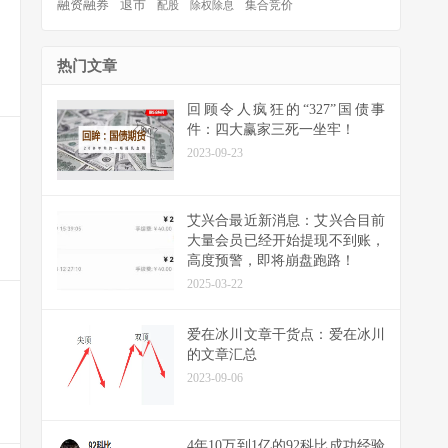
退市
融资融券
集合竞价
配股
除权除息
热门文章
回顾令人疯狂的“327”国债事
件：四大赢家三死一坐牢！
2023-09-23
艾兴合最近新消息：艾兴合目前
大量会员已经开始提现不到账，
高度预警，即将崩盘跑路！
2025-03-22
爱在冰川文章干货点：爱在冰川
的文章汇总
2023-09-06
4年10万到1亿的92科比成功经验