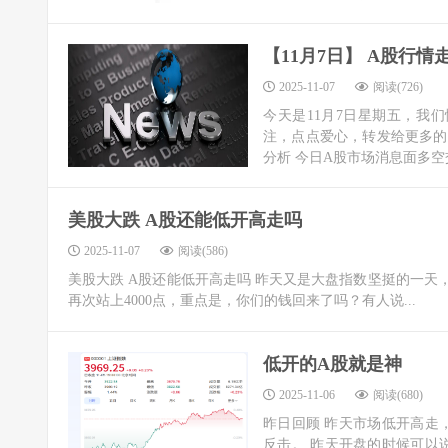
【11月7日】 A股行
2025-11-07
阅读(726)
今天是11月7日星期五，我
注，点点爱心，转发给更多的
分析 今日A股市场消息面多空
美股大跌 A股还能低开高走吗
2025-11-07
阅读(586)
美股大跌 A股还能低开高走吗 昨天又是大盘指数坚挺的一天，
再次站上4000点，重点是，你们的钱回来了吗？有人说...
低开的A股就是神
2025-11-06
阅读(680)
昨日回顾 昨天市场低开高走
反击。 昨天开盘的时候可以