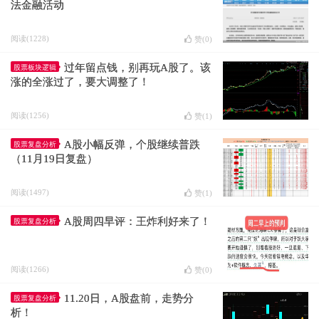
法金融活动
阅读(1228)
赞(
0
)
过年留点钱，别再玩A股了。该
股票板块逻辑
涨的全涨过了，要大调整了！
阅读(1256)
赞(
1
)
A股小幅反弹，个股继续普跌
股票复盘分析
（11月19日复盘）
阅读(1497)
赞(
1
)
A股周四早评：王炸利好来了！
股票复盘分析
阅读(1266)
赞(
0
)
11.20日，A股盘前，走势分
股票复盘分析
析！