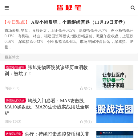
【今日观点】
A股小幅反弹，个股继续普跌（11月19日复盘）
市场表现 早盘： A股开盘，上证低开0.05%，深成指低开0.07%，创业板指低开
0.13%，有机硅、林业、福建国资等板块指数跌幅居前。截至午盘收盘，上证跌
0.56%，深成指跌0.43%，创业板指跌0.43%。市场早间冲高回落，深成指、沪
指...
最新博文
​张旭宠物医院就诊经历血泪教
股票板块逻辑
训：被坑了！
阅读(251)
赞(
0
)
均线入门必看：MA5攻击线、
股票技术指标
MA10操盘线、MA20生命线实战用法全解
析
阅读(1363)
赞(
1
)
央行：持续打击虚拟货币相关非
政策和规则