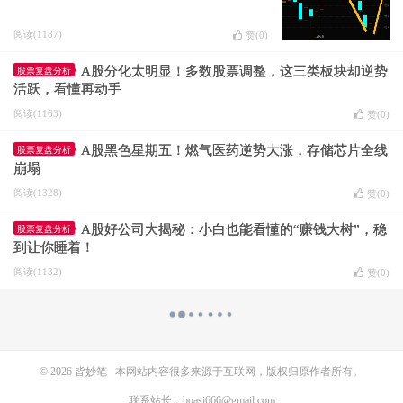
阅读(1187)
赞(
0
)
A股分化太明显！多数股票调整，这三类板块却逆势
股票复盘分析
活跃，看懂再动手
阅读(1163)
赞(
0
)
A股黑色星期五！燃气医药逆势大涨，存储芯片全线
股票复盘分析
崩塌
阅读(1328)
赞(
0
)
A股好公司大揭秘：小白也能看懂的“赚钱大树”，稳
股票复盘分析
到让你睡着！
阅读(1132)
赞(
0
)
© 2026
皆妙笔
本网站内容很多来源于互联网，版权归原作者所有。
联系站长：boasi666@gmail.com