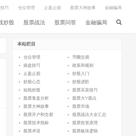
盘技巧
仓位管理
止盈止损
股票大神故事
金融骗局
线炒股
股票战法
股票问答
金融骗局
本站栏目
仓位管理
币圈交易
操盘技巧
政策和规则
止盈止损
炒股入门
炒股心态
炒股进阶
短线炒股
股票买卖技巧
股票复盘分析
股票大V观点
股票大神故事
股票市场
股票开户和交易
股票战法大全汇总
股票技术指标
股票投资原理
股票术语
股票板块逻辑