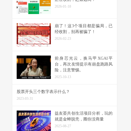
2026-01-18
崩了！这3个项目都是骗局，已
经收割，别再被骗了！
2026-02-23
前身芯光云，换马甲XGAI平
台，再次友情提示有崩盘跑路风
险，注意警惕。
2025-10-13
股票开头三个数字表示什么？
2023-03-31
益友荟共创生活项目分析，玩的
就是金蝉脱壳，圈你没商量
2025-08-27