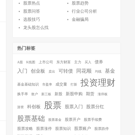
股票热点
股票趋势
股票问答
行业公司分析
选股技巧
金融骗局
龙头股怎么找
热门标签
债券
A股
K线图
上市公司
东方财富
主力
买入
同花顺
基金
入门
可转债
创业板
卖出
均线
投资理财
基金基础知识
成交量
市盈率
打新
新股申购
期货
新股
换手率
散户
新三板
涨停板
股票
科创板
股票入门
股票分红
游资
股票基础
股票开户
股票手续费
股票基金
股票涨停
股票知识
股票账户
股票攻略
股票跌停