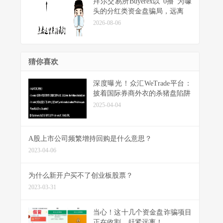
拜尔交易所Buyerex以“0撸”为噱
头的分红类资金盘骗局，远离
2026-08-06
猜你喜欢
深度曝光！众汇WeTrade平台：
披着国际券商外衣的杀猪盘陷阱
2025-04-04
A股上市公司频繁增持回购是什么意思？
2023-04-06
为什么新开户买不了创业板股票？
2023-03-31
当心！这十几个资金盘诈骗项目
正在收割，赶紧远离！