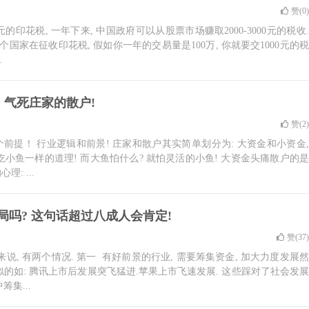
赞(
0
)
的印花税, 一年下来, 中国政府可以从股票市场赚取2000-3000元的税收.
国家在征收印花税, 假如你一年的交易量是100万, 你就要交1000元的税
.
 气死庄家的散户!
赞(
2
)
前提！ 行业逻辑和前景! 庄家和散户其实简单划分为: 大资金和小资金,
吃小鱼一样的道理! 而大鱼怕什么? 就怕灵活的小鱼! 大资金头痛散户的是
: ...
吗? 这句话超过八成人会肯定!
赞(
37
)
说, 有两个情况. 第一 有好前景的行业, 需要筹集资金, 加大力度发展然
似的如: 腾讯上市后发展突飞猛进.苹果上市飞速发展. 这些踩对了社会发展
集...