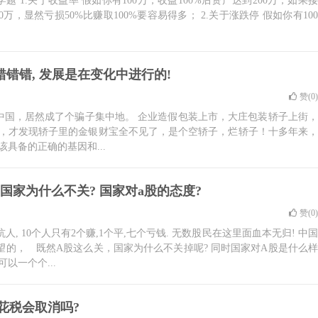
 1.关于收益率 假如你有100万，收益100%后资产达到200万，如果接
0万，显然亏损50%比赚取100%要容易得多； 2.关于涨跌停 假如你有100
错错错, 发展是在变化中进行的!
赞(
0
)
国，居然成了个骗子集中地。 企业造假包装上市，大庄包装轿子上街，
，才发现轿子里的金银财宝全不见了，是个空轿子，烂轿子！十多年来，
具备的正确的基因和...
 国家为什么不关? 国家对a股的态度?
赞(
0
)
, 10个人只有2个赚,1个平,七个亏钱. 无数股民在这里面血本无归! 中国
望的， 既然A股这么关，国家为什么不关掉呢? 同时国家对A股是什么样
以一个个...
花税会取消吗?