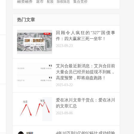
退市
融资融券
集合竞价
配股
除权除息
热门文章
回顾令人疯狂的“327”国债事
件：四大赢家三死一坐牢！
2023-09-23
艾兴合最近新消息：艾兴合目前
大量会员已经开始提现不到账，
高度预警，即将崩盘跑路！
2025-03-22
爱在冰川文章干货点：爱在冰川
的文章汇总
2023-09-06
4年10万到1亿的92科比成功经验