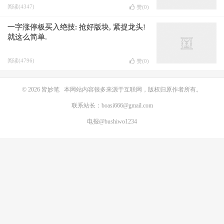
阅读(4347)
赞(
0
)
一字涨停板买入绝技: 抢好版块, 紧捉龙头!
就这么简单.
阅读(4796)
赞(
0
)
© 2026
皆妙笔
本网站内容很多来源于互联网，版权归原作者所有。
联系站长：boasi666@gmail.com
电报@bushiwo1234