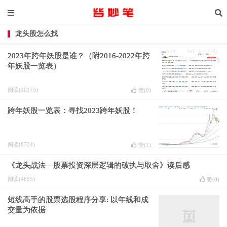
龙头股怎么找
2023年跨年妖股是谁？（附2016-2022年跨
年妖股一览表）
阅读(10175)
赞(
0
)
跨年妖股一览表：寻找2023跨年妖股！
阅读(8724)
赞(
1
)
《龙头战法—股票投资深层逻辑的破执与取舍》读后感
阅读(4655)
赞(
0
)
短线高手的股票选股程序分享: 以年线和成
交量为依据