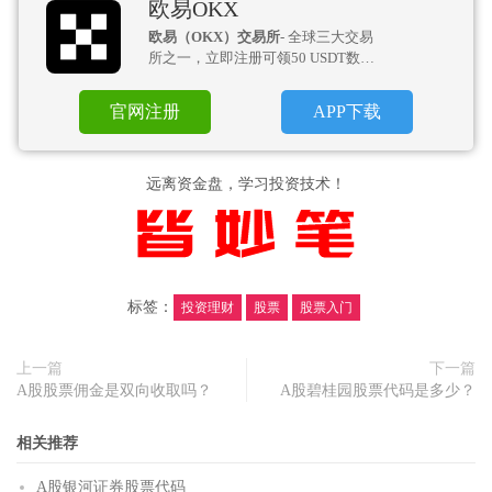
欧易OKX
欧易（OKX）交易所
- 全球三大交易
所之一，立即注册可领50 USDT数币
盲盒！
官网注册
APP下载
远离资金盘，学习投资技术！
标签：
投资理财
股票
股票入门
上一篇
下一篇
A股股票佣金是双向收取吗？
A股碧桂园股票代码是多少？
相关推荐
A股银河证券股票代码