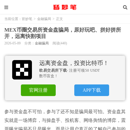
当前位置：
皆妙笔
>
金融骗局
>
正文
MEX币圈交易所资金盘骗局，原好玩吧、拼好拼所
开，远离快割项目
2026-05-09
分类：
金融骗局
阅读(440)
远离资金盘，投资比特币！
欧易交易所下载
- 注册可领50 USDT
数币盲盒！
官网注册
APP下载
参与资金盘不可怕，参与了还不知是骗局最可怕。资金盘其
实就是一场博弈，与操盘手、投机客、网络舆情的博弈，震
哥曝光骗局不只是曝光，而是让用户真正的了解自己参与的