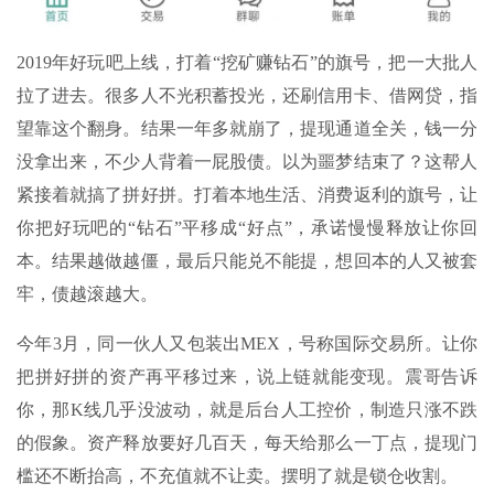
2019年好玩吧上线，打着“挖矿赚钻石”的旗号，把一大批人
拉了进去。很多人不光积蓄投光，还刷信用卡、借网贷，指
望靠这个翻身。结果一年多就崩了，提现通道全关，钱一分
没拿出来，不少人背着一屁股债。以为噩梦结束了？这帮人
紧接着就搞了拼好拼。打着本地生活、消费返利的旗号，让
你把好玩吧的“钻石”平移成“好点”，承诺慢慢释放让你回
本。结果越做越僵，最后只能兑不能提，想回本的人又被套
牢，债越滚越大。
今年3月，同一伙人又包装出MEX，号称国际交易所。让你
把拼好拼的资产再平移过来，说上链就能变现。震哥告诉
你，那K线几乎没波动，就是后台人工控价，制造只涨不跌
的假象。资产释放要好几百天，每天给那么一丁点，提现门
槛还不断抬高，不充值就不让卖。摆明了就是锁仓收割。