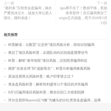
上一篇
下一篇
“惠利多”互助资金盘骗局，抽水
lgns撑不住了！数据平移，奖励
严重泡沫过大，猛放大单让新人
体系暂停！百亿骗局奥拉丁
填坑，随时崩盘！
origin正式崩盘，死于2026年5月
13日
相关推荐
科普解读：云数贸“云交所”项目风险分析，助你识别骗局
奥拉丁项目风险科普：从团队动向识别崩盘预警信号
科普：解析“春华创投”项目风险，识别投资骗局特征
揭穿“合发全球”到“盗龄医生”：科普分析骗局换脸风险
原油交易滑点风险科普：账户归零谁之过？
资金盘风险科普：解析恒利盛等12个项目的共性骗局
8月5日骗局项目风险科普：教你识别三大收割陷阱
拜尔交易所Buyerex以“0撸”为噱头的分红类资金盘骗局，远离