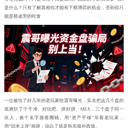
是什么？只有了解真相你才能有下棋博弈的机会，否则你只
能是棋桌旁的吃食
一位被坑了好几年的老玩家给震哥曝光，实名把这几个盘的
底裤扒了个干净。好玩吧、拼好拼、MEX，三个盘子同一
伙人，换个名字接着圈钱。用“资产平移”吊着老玩家，
用“回本上岸”画饼，说白了就是拆东墙补西墙。