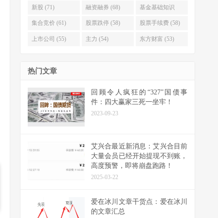
新股 (71)
融资融券 (68)
基金基础知识
(64)
集合竞价 (61)
股票跌停 (58)
股票手续费 (58)
上市公司 (55)
主力 (54)
东方财富 (53)
热门文章
回顾令人疯狂的“327”国债事
件：四大赢家三死一坐牢！
2023-09-23
艾兴合最近新消息：艾兴合目前
大量会员已经开始提现不到账，
高度预警，即将崩盘跑路！
2025-03-22
爱在冰川文章干货点：爱在冰川
的文章汇总