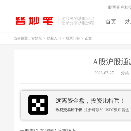
股票开户和
老股民的炒股日记
首页
炒
记录分享炒股历程
当前位置：
皆妙笔
>
炒股入门
>
股票问答
>
正文
A股沪股通
2023-03-27
分类
远离资金盘，投资比特币！
欧易交易所下载
- 注册可领50 USDT数币盲盒
一般来说,在我国A股市场上