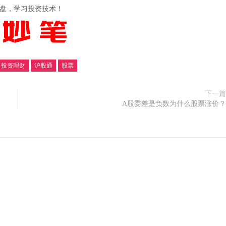
盘，学习投资技术！
投资理财
沪股通
股票
下一篇
A股委差是负数为什么股票涨价？