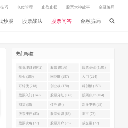
盘技巧
仓位管理
止盈止损
股票大神故事
金融骗局
线炒股
股票战法
股票问答
金融骗局
热门标签
投资理财 (8942)
股票 (8136)
股票基础 (1581)
基金 (289)
同花顺 (287)
入门 (224)
可转债 (218)
创业板 (170)
科创板 (159)
股票入门 (149)
股票分红 (145)
股票账户 (104)
期货 (98)
债券 (94)
新股申购 (93)
股票涨停 (83)
股票知识 (83)
退市 (78)
股票攻略 (77)
股票开户 (76)
成交量 (72)