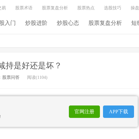
交易
股票术语
股票复盘分析
股票热点
选股技巧
操
股入门
炒股进阶
炒股心态
股票复盘分析
短
减持是好还是坏？
：
股票问答
阅读(1104)
官网注册
APP下载
！